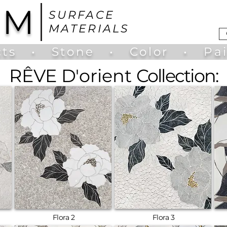
UM
SURFACE
MATERIALS
ts
•
Stone
•
Color
•
Pa
RÊVE D'orient
Collection:
Flora 2
Flora 3