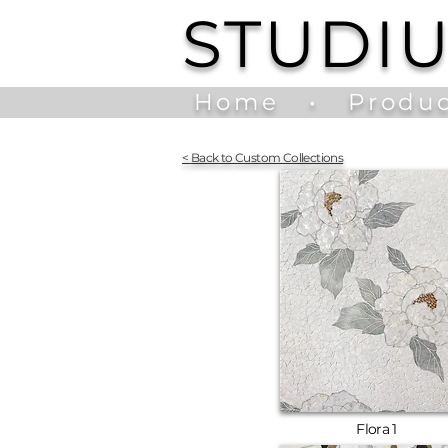
STUDI
Home
•
Produc
<
Back to Custom Collections
Flora 1