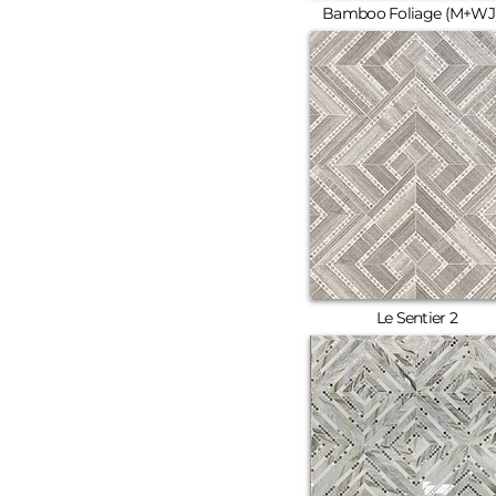
Bamboo Foliage (M+WJ)
Le Sentier 2